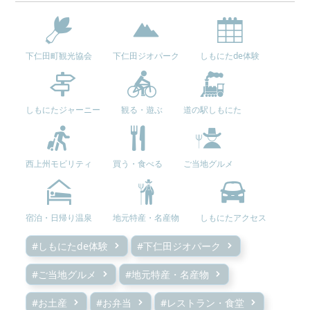
下仁田町観光協会
下仁田ジオパーク
しもにたde体験
しもにたジャーニー
観る・遊ぶ
道の駅しもにた
西上州モビリティ
買う・食べる
ご当地グルメ
宿泊・日帰り温泉
地元特産・名産物
しもにたアクセス
#しもにたde体験
#下仁田ジオパーク
#ご当地グルメ
#地元特産・名産物
#お土産
#お弁当
#レストラン・食堂