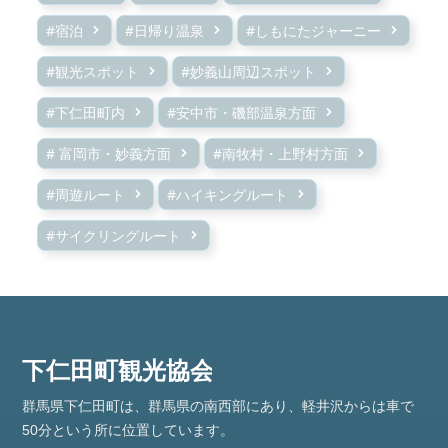
#宿泊
#日帰り温泉
#しもにたジャーニー
#観光スポット
#妙義山周辺スポット
#下仁田町内
#安中市・磯部温泉方面
# 富岡市・妙義方面
#南牧村・上野村方面
#周遊ルート
#ハイキングルート
#サイクリングルート
群馬県下仁田町は、群馬県の南西部にあり、軽井沢からは車で
50分という所に位置しています。