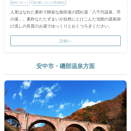
観光スポット
道の駅しもにた周辺観光
人里はなれた素朴で静寂な姫街道の隠れ湯「八千代温泉、芹
の湯」。素朴なたたずまいが自然にとけこんだ当館の源泉掛
け流しの良質のお湯でゆっくりとおくつろぎください。
詳細へ
安中市・磯部温泉方面