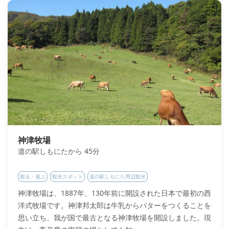
神津牧場
道の駅しもにたから 45分
観る・遊ぶ
観光スポット
道の駅しもにた周辺観光
神津牧場は、1887年、130年前に開設された日本で最初の西
洋式牧場です。神津邦太郎は牛乳からバターをつくることを
思い立ち、我が国で最古となる神津牧場を開設しました。現