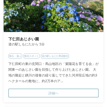
下仁田あじさい園
道の駅しもにたから 5分
観る・遊ぶ
観光スポット
道の駅しもにた周辺観光
下仁田町の東の玄関口・馬山地区の「紫陽花を育てる会」が
関東一のあじさい園を目指して作り上げたあじさい園。 大
地の隆起と鏑川の侵食の繰り返しでできた河岸段丘地の約3
ヘクタールの敷地に、約2万本のア...
詳細へ