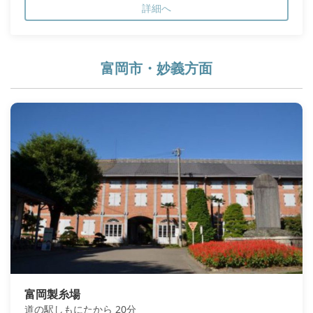
詳細へ
富岡市・妙義方面
富岡製糸場
道の駅しもにたから 20分