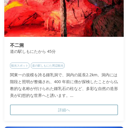
不二洞
道の駅しもにたから 45分
観光スポット
道の駅しもにた周辺観光
関東一の規模を誇る鍾乳洞で、洞内の延長2.2km。洞内には
階段と照明が整備され、400 年前に僧が探検したことから仏
教的な名称が付けられた鍾乳石の柱など、多彩な自然の造形
美が幻想的な世界へと誘います。...
詳細へ