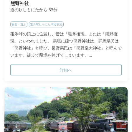
熊野神社
道の駅しもにたから 35分
観る・遊ぶ
道の駅しもにた周辺観光
碓氷峠の頂上に位置し、昔は「碓氷権現」または「熊野権
現」といわれました。 県境に建つ熊野神社は、群馬県民は
「熊野神社」と呼び、長野県民は「熊野皇大神社」と呼んで
います。徒歩で県境を跨げてしまいます。...
詳細へ