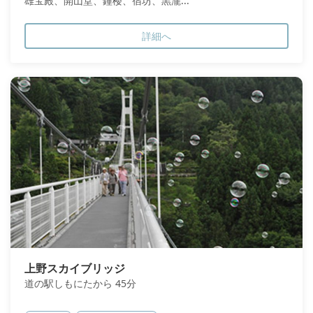
雄宝殿、開山堂、鐘楼、宿坊、黒瀧...
詳細へ
上野スカイブリッジ
道の駅しもにたから 45分