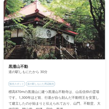
黒瀧山不動
道の駅しもにたから 30分
観光スポット
道の駅しもにた周辺観光
標高870mの黒瀧山に建つ黒瀧山不動寺は、山岳信仰の霊場
です。1,300年ほど前、行基が自ら刻んだ不動明王を安置し
て建立したのが始まりと伝えられており、山門、不動堂、大