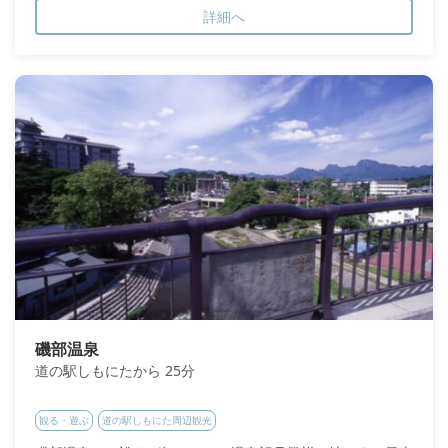
詳細へ
磯部温泉
道の駅しもにたから 25分
観る・遊ぶ
道の駅しもにた周辺観光