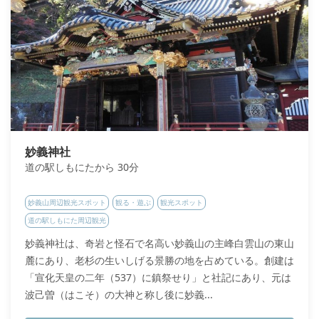
妙義神社
道の駅しもにたから 30分
妙義山周辺観光スポット
観る・遊ぶ
観光スポット
道の駅しもにた周辺観光
妙義神社は、奇岩と怪石で名高い妙義山の主峰白雲山の東山
麓にあり、老杉の生いしげる景勝の地を占めている。創建は
「宣化天皇の二年（537）に鎮祭せり」と社記にあり、元は
波己曽（はこそ）の大神と称し後に妙義...