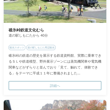
碓氷峠鉄道文化むら
道の駅しもにたから 40分
観光スポット
道の駅しもにた周辺観光
碓氷峠の鉄道の歴史を展示する鉄道資料館、実際に乗車でき
るＳＬや鉄道模型、野外展示ゾーンには蒸気機関車や電気機
関車などがずらりと並んでおり「見て、触れて、体験でき
る」をテーマに平成１１年に整備されました...
詳細へ