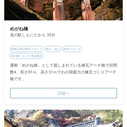
めがね橋
道の駅しもにたから 35分
妙義山周辺観光スポット
観る・遊ぶ
観光スポット
道の駅しもにた周辺観光
通称「めがね橋」として親しまれている煉瓦アーチ橋で径間
数4、長さ91ｍ、高さ31ｍでわが国最大の煉瓦づくりアーチ
橋です。
詳細へ