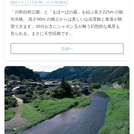
観光スポット
道の駅しもにた周辺観光
「川和自然公園」と「まほーばの森」を結ぶ長さ225m の観
光吊橋。 高さ90m の橋上からは美しい山岳景観と集落が眺
望できます。30分おきにシャボン玉が舞う幻想的な風景も
見られる。まさに天空回廊です...
詳細へ