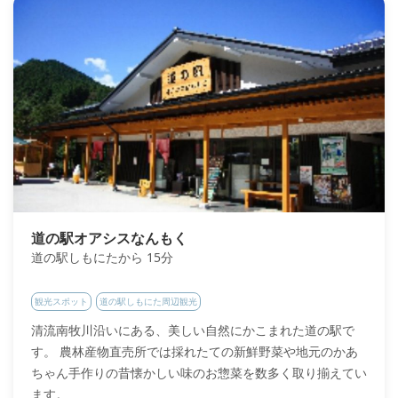
道の駅オアシスなんもく
道の駅しもにたから 15分
観光スポット
道の駅しもにた周辺観光
清流南牧川沿いにある、美しい自然にかこまれた道の駅で
す。 農林産物直売所では採れたての新鮮野菜や地元のかあ
ちゃん手作りの昔懐かしい味のお惣菜を数多く取り揃えてい
ます。