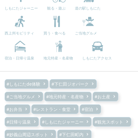
しもにたジャーニー
観る・遊ぶ
道の駅しもにた
西上州モビリティ
買う・食べる
ご当地グルメ
宿泊・日帰り温泉
地元特産・名産物
しもにたアクセス
#しもにたde体験
#下仁田ジオパーク
#ご当地グルメ
#地元特産・名産物
#お土産
#お弁当
#レストラン・食堂
#宿泊
#日帰り温泉
#しもにたジャーニー
#観光スポット
#妙義山周辺スポット
#下仁田町内