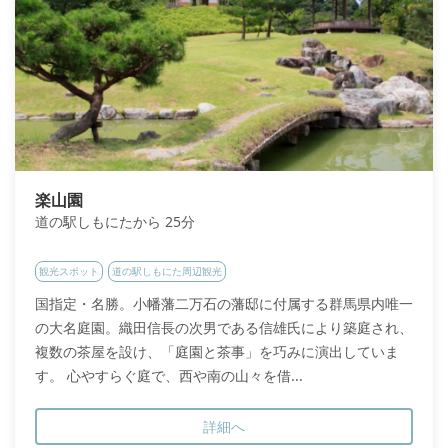
楽山園
道の駅しもにたから 25分
観光スポット
道の駅しもにた周辺観光
国指定・名勝。小幡藩二万石の藩邸に付属する群馬県内唯一
の大名庭園。織田信長の次男である信雄氏により築庭され、
複数の茶屋を設け、「庭園と茶事」を巧みに演出していま
す。 心やすらぐ庭で、西や南の山々を借...
詳細へ