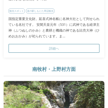
観光スポット
道の駅しもにた周辺観光
国指定重要文化財。延喜式神名帳に名神大社として列せられ
ている名社です。 安閑天皇元年（531）に武神である経津主
神（ふつぬしのかみ）と農耕と機織の神である比売大神（ひ
めおおかみ）が祀られています。ま...
詳細へ
南牧村・上野村方面