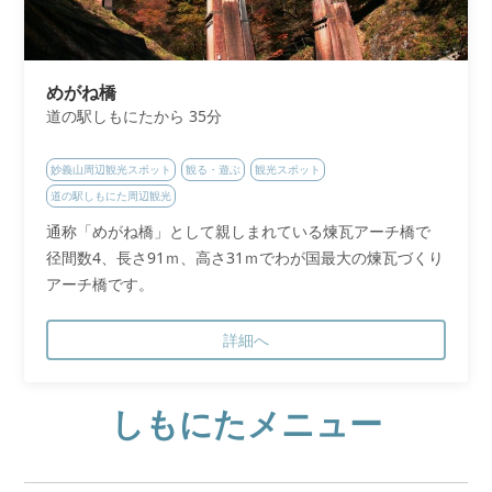
めがね橋
道の駅しもにたから 35分
妙義山周辺観光スポット
観る・遊ぶ
観光スポット
道の駅しもにた周辺観光
通称「めがね橋」として親しまれている煉瓦アーチ橋で
径間数4、長さ91ｍ、高さ31ｍでわが国最大の煉瓦づくり
アーチ橋です。
詳細へ
しもにたメニュー