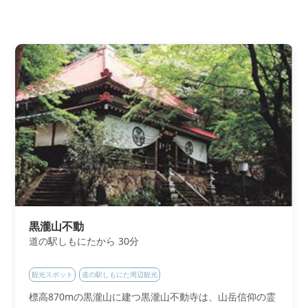
黒瀧山不動
道の駅しもにたから 30分
観光スポット
道の駅しもにた周辺観光
標高870mの黒瀧山に建つ黒瀧山不動寺は、山岳信仰の霊