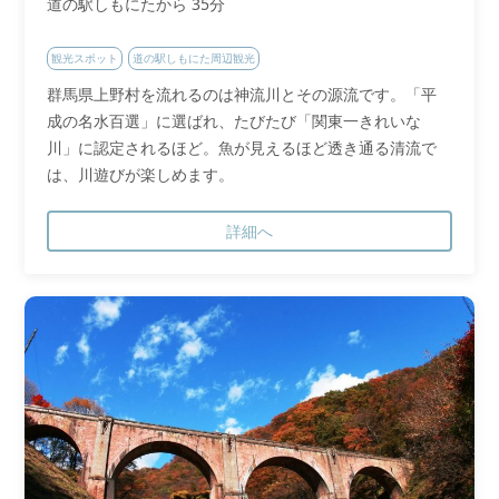
道の駅しもにたから 35分
観光スポット
道の駅しもにた周辺観光
群馬県上野村を流れるのは神流川とその源流です。「平
成の名水百選」に選ばれ、たびたび「関東一きれいな
川」に認定されるほど。魚が見えるほど透き通る清流で
は、川遊びが楽しめます。
詳細へ