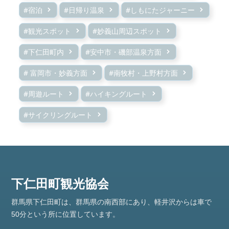
#宿泊
#日帰り温泉
#しもにたジャーニー
#観光スポット
#妙義山周辺スポット
#下仁田町内
#安中市・磯部温泉方面
# 富岡市・妙義方面
#南牧村・上野村方面
#周遊ルート
#ハイキングルート
#サイクリングルート
群馬県下仁田町は、群馬県の南西部にあり、軽井沢からは車で
50分という所に位置しています。