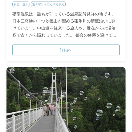
観る・遊ぶ
道の駅しもにた周辺観光
磯部温泉は、誰もが知っている温泉記号発祥の地です。
日本三奇勝の一つ妙義山が望める碓氷川の清流沿いに開
けています。中山道を往来する旅人や、近在からの湯治
客で古くから賑わっていました。 都会の俗塵を避けて...
詳細へ