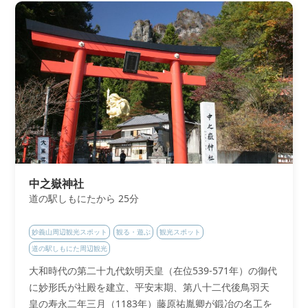
中之嶽神社
道の駅しもにたから 25分
妙義山周辺観光スポット
観る・遊ぶ
観光スポット
道の駅しもにた周辺観光
大和時代の第二十九代欽明天皇（在位539-571年）の御代
に妙形氏が社殿を建立、平安末期、第八十二代後鳥羽天
皇の寿永二年三月（1183年）藤原祐胤卿が鍛冶の名工を