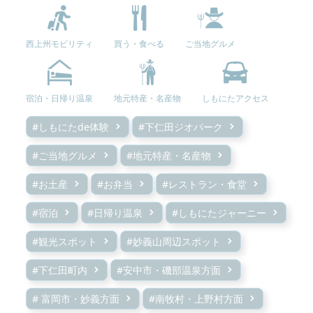
西上州モビリティ
買う・食べる
ご当地グルメ
宿泊・日帰り温泉
地元特産・名産物
しもにたアクセス
#しもにたde体験
#下仁田ジオパーク
#ご当地グルメ
#地元特産・名産物
#お土産
#お弁当
#レストラン・食堂
#宿泊
#日帰り温泉
#しもにたジャーニー
#観光スポット
#妙義山周辺スポット
#下仁田町内
#安中市・磯部温泉方面
# 富岡市・妙義方面
#南牧村・上野村方面