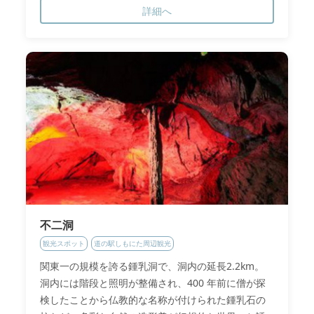
詳細へ
不二洞
観光スポット
道の駅しもにた周辺観光
関東一の規模を誇る鍾乳洞で、洞内の延長2.2km。
洞内には階段と照明が整備され、400 年前に僧が探
検したことから仏教的な名称が付けられた鍾乳石の