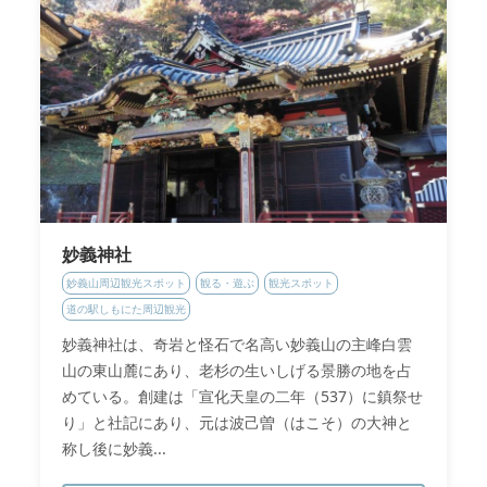
妙義神社
妙義山周辺観光スポット
観る・遊ぶ
観光スポット
道の駅しもにた周辺観光
妙義神社は、奇岩と怪石で名高い妙義山の主峰白雲
山の東山麓にあり、老杉の生いしげる景勝の地を占
めている。創建は「宣化天皇の二年（537）に鎮祭せ
り」と社記にあり、元は波己曽（はこそ）の大神と
称し後に妙義...