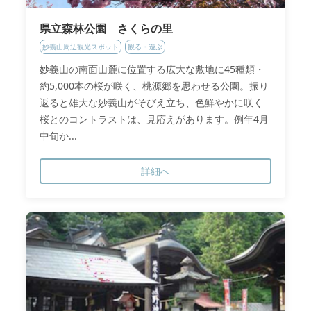
県立森林公園 さくらの里
妙義山周辺観光スポット
観る・遊ぶ
妙義山の南面山麓に位置する広大な敷地に45種類・
約5,000本の桜が咲く、桃源郷を思わせる公園。振り
返ると雄大な妙義山がそびえ立ち、色鮮やかに咲く
桜とのコントラストは、見応えがあります。例年4月
中旬か...
詳細へ