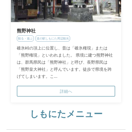
熊野神社
観る・遊ぶ
道の駅しもにた周辺観光
碓氷峠の頂上に位置し、昔は「碓氷権現」または
「熊野権現」といわれました。 県境に建つ熊野神社
は、群馬県民は「熊野神社」と呼び、長野県民は
「熊野皇大神社」と呼んでいます。徒歩で県境を跨
げてしまいます。こ...
詳細へ
しもにたメニュー