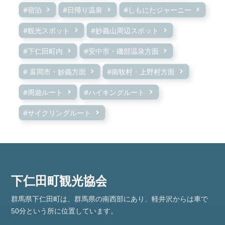
#宿泊
#日帰り温泉
#しもにたジャーニー
#観光スポット
#妙義山周辺スポット
#下仁田町内
#安中市・磯部温泉方面
# 富岡市・妙義方面
#南牧村・上野村方面
#周遊ルート
#ハイキングルート
#サイクリングルート
群馬県下仁田町は、群馬県の南西部にあり、軽井沢からは車で
50分という所に位置しています。