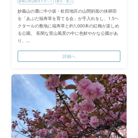
妙義山周辺観光スポット
観る・遊ぶ
妙義山の麓に中小坂・虻田地区の山間斜面の休耕田
を「あぶだ福寿草を育てる会」が手入れをし、1.5ヘ
クタールの敷地に福寿草と約1,000本の紅梅が楽しめ
る公園。 長閑な里山風景の中に色鮮やかな公園があ
り、...
詳細へ