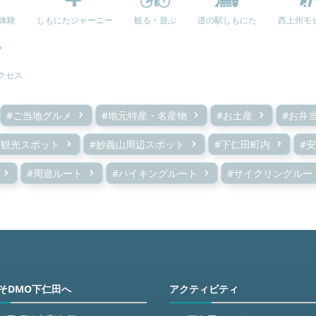
e体験
しもにたジャーニー
観る・遊ぶ
道の駅しもにた
西上州モ
クセス
#ご当地グルメ
#地元特産・名産物
#お土産
#お弁
#観光スポット
#妙義山周辺スポット
#下仁田町内
#
#周遊ルート
#ハイキングルート
#サイクリングルー
そDMO下仁田へ
アクティビティ