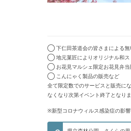
◯ 下仁田茶道会の皆さまによる無
◯ 地元菓匠によりオリジナル和ス
◯ お花見マルシェ限定お花見弁当
◯ こんにゃく製品の販売など
全て限定数でのサービスと販売に
なくなり次第イベント終了となり
※新型コロナウィルス感染症の影
県立森林公園 さくらの里