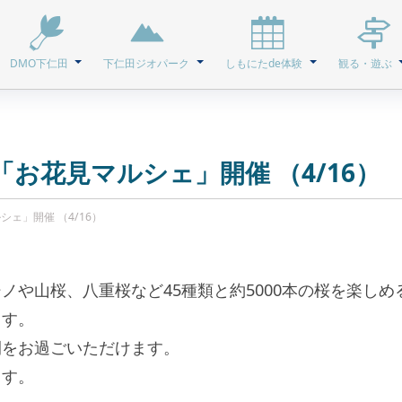
DMO下仁田
下仁田ジオパーク
しもにたde体験
観る・遊ぶ
お花見マルシェ」開催 （4/16）
ェ」開催 （4/16）
ノや山桜、八重桜など45種類と約5000本の桜を楽し
ます。
間をお過ごいただけます。
ます。