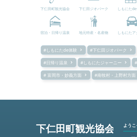
下仁田町観光協会
下仁田ジオパーク
しもにたd
宿泊・日帰り温泉
地元特産・名産物
しもにたア
#しもにたde体験
#下仁田ジオパーク
#日帰り温泉
#しもにたジャーニー
# 富岡市・妙義方面
#南牧村・上野村方面
ようこ