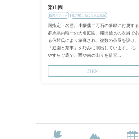
楽山園
観光スポット
道の駅しもにた周辺観光
国指定・名勝。小幡藩二万石の藩邸に付属する
群馬県内唯一の大名庭園。織田信長の次男であ
る信雄氏により築庭され、複数の茶屋を設け、
「庭園と茶事」を巧みに演出しています。 心
やすらぐ庭で、西や南の山々を借景...
詳細へ