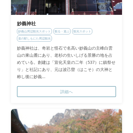
妙義神社
妙義山周辺観光スポット
観る・遊ぶ
観光スポット
道の駅しもにた周辺観光
妙義神社は、奇岩と怪石で名高い妙義山の主峰白雲
山の東山麓にあり、老杉の生いしげる景勝の地を占
めている。創建は「宣化天皇の二年（537）に鎮祭せ
り」と社記にあり、元は波己曽（はこそ）の大神と
称し後に妙義...
詳細へ