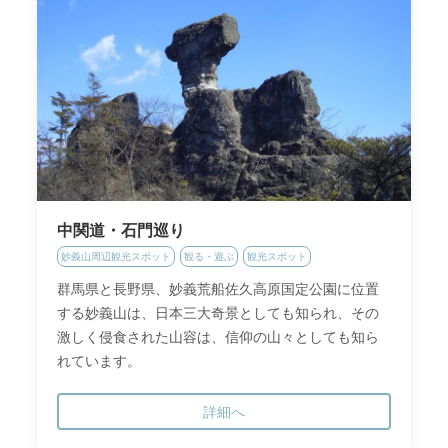
中関道・石門巡り
妙義山周辺観光スポット
観る・遊ぶ
観光スポット
群馬県と長野県、妙義荒船佐久高原国定公園に位置
する妙義山は、日本三大奇景としても知られ、その
激しく侵食された山容は、信仰の山々としても知ら
れています。
詳細へ