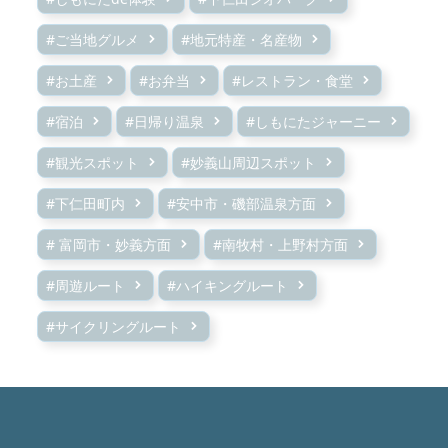
#ご当地グルメ
#地元特産・名産物
#お土産
#お弁当
#レストラン・食堂
#宿泊
#日帰り温泉
#しもにたジャーニー
#観光スポット
#妙義山周辺スポット
#下仁田町内
#安中市・磯部温泉方面
# 富岡市・妙義方面
#南牧村・上野村方面
#周遊ルート
#ハイキングルート
#サイクリングルート