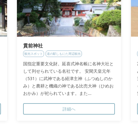
貫前神社
観光スポット
道の駅しもにた周辺観光
国指定重要文化財。延喜式神名帳に名神大社と
して列せられている名社です。 安閑天皇元年
（531）に武神である経津主神（ふつぬしのか
み）と農耕と機織の神である比売大神（ひめお
おかみ）が祀られています。また...
詳細へ