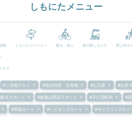
しもにたメニュー
e体験
しもにたジャーニー
観る・遊ぶ
道の駅しもにた
西上州モ
クセス
#ご当地グルメ
#地元特産・名産物
#お土産
#お弁
#観光スポット
#妙義山周辺スポット
#下仁田町内
#
#周遊ルート
#ハイキングルート
#サイクリングルー