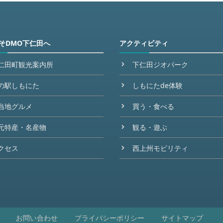
そDMO下仁田へ
アクティビティ
仁田町観光案内所
下仁田ジオパーク
の駅しもにた
しもにたde体験
当地グルメ
買う・食べる
元特産・名産物
観る・遊ぶ
クセス
西上州モビリティ
お問い合わせ
プライバシーポリシー
サイトマップ