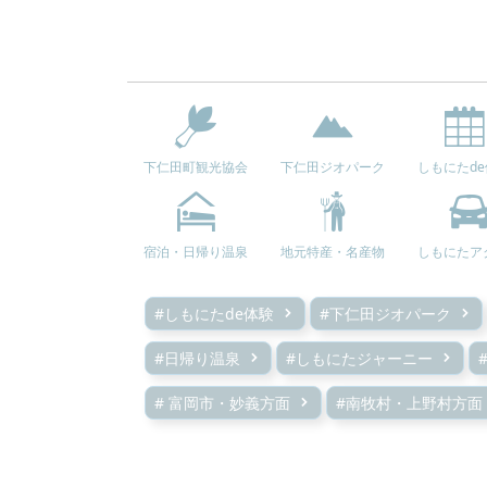
下仁田町観光協会
下仁田ジオパーク
しもにたd
宿泊・日帰り温泉
地元特産・名産物
しもにたア
#しもにたde体験
#下仁田ジオパーク
#日帰り温泉
#しもにたジャーニー
# 富岡市・妙義方面
#南牧村・上野村方面