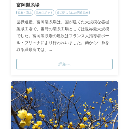
富岡製糸場
観る・遊ぶ
観光スポット
道の駅しもにた周辺観光
世界遺産。富岡製糸場は、国が建てた大規模な器械
製糸工場で、当時の製糸工場としては世界最大規模
でした。富岡製糸場の建設はフランス人指導者ポー
ル・ブリュナにより行われいました。繭から生糸を
取る繰糸所では、...
詳細へ