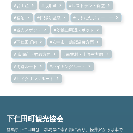
#お土産
#お弁当
#レストラン・食堂
#宿泊
#日帰り温泉
#しもにたジャーニー
#観光スポット
#妙義山周辺スポット
#下仁田町内
#安中市・磯部温泉方面
# 富岡市・妙義方面
#南牧村・上野村方面
#周遊ルート
#ハイキングルート
#サイクリングルート
群馬県下仁田町は、群馬県の南西部にあり、軽井沢からは車で