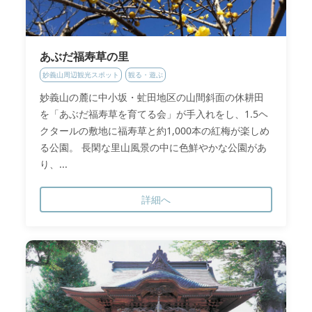
あぶだ福寿草の里
妙義山周辺観光スポット
観る・遊ぶ
妙義山の麓に中小坂・虻田地区の山間斜面の休耕田
を「あぶだ福寿草を育てる会」が手入れをし、1.5ヘ
クタールの敷地に福寿草と約1,000本の紅梅が楽しめ
る公園。 長閑な里山風景の中に色鮮やかな公園があ
り、...
詳細へ