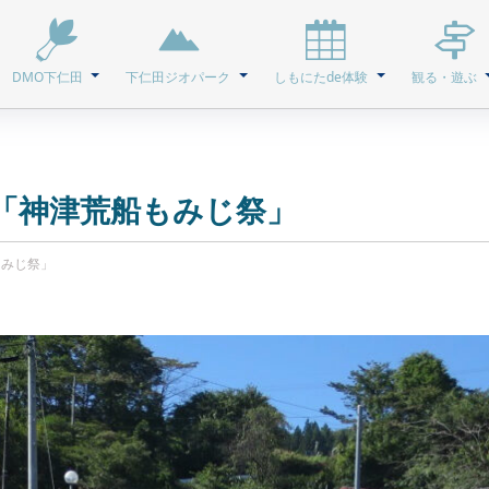
DMO下仁田
下仁田ジオパーク
しもにたde体験
観る・遊ぶ
「神津荒船もみじ祭」
もみじ祭」