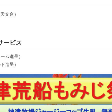
場天文台）
サービス
リーム進呈）
ルト進呈）