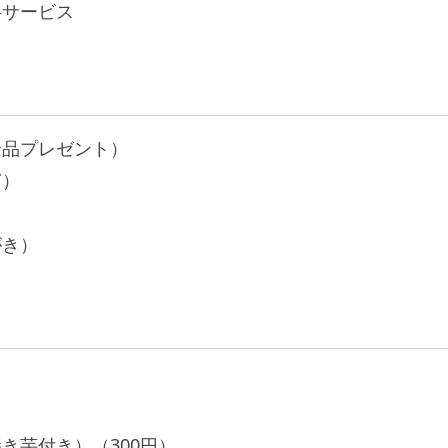
料サービス
景品プレゼント）
ぎ）
がき）
き芋付き）（300円）