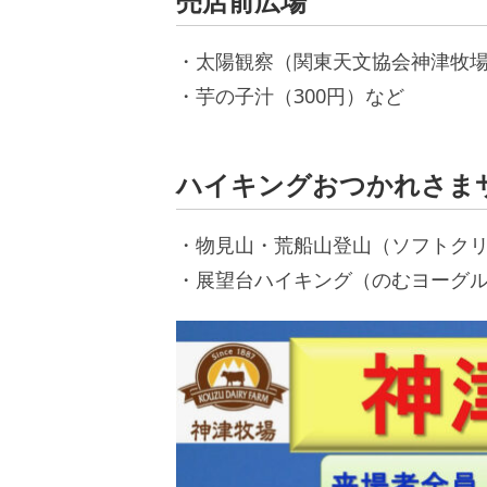
売店前広場
・太陽観察（関東天文協会神津牧
・芋の子汁（300円）など
ハイキングおつかれさま
・物見山・荒船山登山（ソフトク
・展望台ハイキング（のむヨーグ