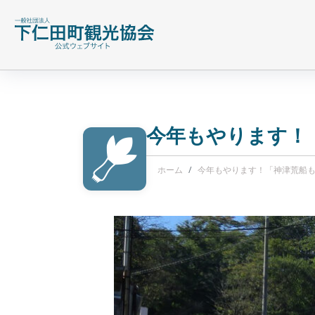
今年もやります！
ホーム
今年もやります！「神津荒船