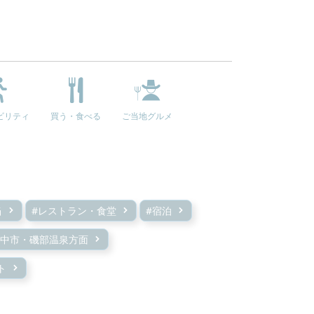
ビリティ
買う・食べる
ご当地グルメ
当
#レストラン・食堂
#宿泊
安中市・磯部温泉方面
ト