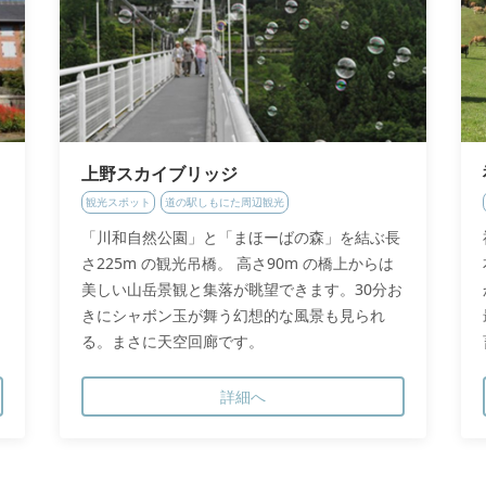
上野スカイブリッジ
観光スポット
道の駅しもにた周辺観光
「川和自然公園」と「まほーばの森」を結ぶ長
さ225m の観光吊橋。 高さ90m の橋上からは
美しい山岳景観と集落が眺望できます。30分お
きにシャボン玉が舞う幻想的な風景も見られ
る。まさに天空回廊です。
詳細へ