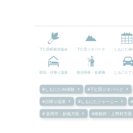
下仁田町観光協会
下仁田ジオパーク
しもにたd
宿泊・日帰り温泉
地元特産・名産物
しもにたア
#しもにたde体験
#下仁田ジオパーク
#日帰り温泉
#しもにたジャーニー
# 富岡市・妙義方面
#南牧村・上野村方面