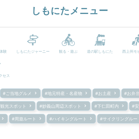
しもにたメニュー
e体験
しもにたジャーニー
観る・遊ぶ
道の駅しもにた
西上州モ
クセス
#ご当地グルメ
#地元特産・名産物
#お土産
#お弁
#観光スポット
#妙義山周辺スポット
#下仁田町内
#
#周遊ルート
#ハイキングルート
#サイクリングルー