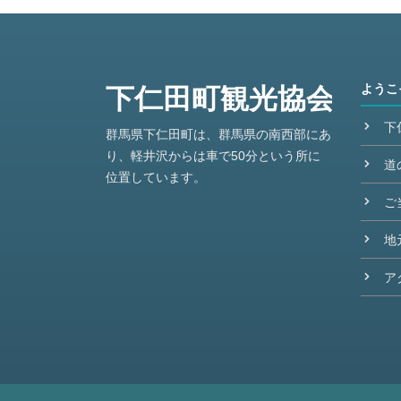
ようこ
下
群馬県下仁田町は、群馬県の南西部にあ
り、軽井沢からは車で50分という所に
道
位置しています。
ご
地
ア