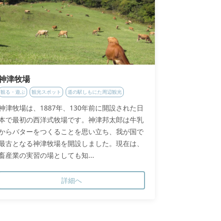
神津牧場
観る・遊ぶ
観光スポット
道の駅しもにた周辺観光
神津牧場は、1887年、130年前に開設された日
本で最初の西洋式牧場です。神津邦太郎は牛乳
からバターをつくることを思い立ち、我が国で
最古となる神津牧場を開設しました。現在は、
畜産業の実習の場としても知...
詳細へ