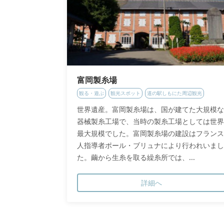
富岡製糸場
観る・遊ぶ
観光スポット
道の駅しもにた周辺観光
世界遺産。富岡製糸場は、国が建てた大規模な
器械製糸工場で、当時の製糸工場としては世界
最大規模でした。富岡製糸場の建設はフランス
人指導者ポール・ブリュナにより行われいまし
た。繭から生糸を取る繰糸所では、...
詳細へ