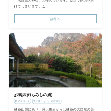
「熊野皇大神社」と呼んでいます。徒歩で県境を跨
げてしまいます。こ...
詳細へ
妙義温泉(もみじの湯)
観光スポット
道の駅しもにた周辺観光
妙義山麗にあり、露天風呂からは妙義の大自然の美