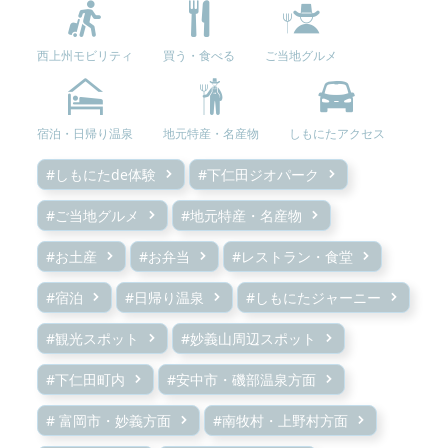
西上州モビリティ
買う・食べる
ご当地グルメ
宿泊・日帰り温泉
地元特産・名産物
しもにたアクセス
#しもにたde体験
#下仁田ジオパーク
#ご当地グルメ
#地元特産・名産物
#お土産
#お弁当
#レストラン・食堂
#宿泊
#日帰り温泉
#しもにたジャーニー
#観光スポット
#妙義山周辺スポット
#下仁田町内
#安中市・磯部温泉方面
# 富岡市・妙義方面
#南牧村・上野村方面