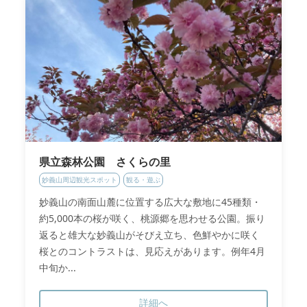
県立森林公園 さくらの里
妙義山周辺観光スポット
観る・遊ぶ
妙義山の南面山麓に位置する広大な敷地に45種類・
約5,000本の桜が咲く、桃源郷を思わせる公園。振り
返ると雄大な妙義山がそびえ立ち、色鮮やかに咲く
桜とのコントラストは、見応えがあります。例年4月
中旬か...
詳細へ