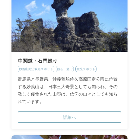
中関道・石門巡り
妙義山周辺観光スポット
観る・遊ぶ
観光スポット
群馬県と長野県、妙義荒船佐久高原国定公園に位置
する妙義山は、日本三大奇景としても知られ、その
激しく侵食された山容は、信仰の山々としても知ら
れています。
詳細へ