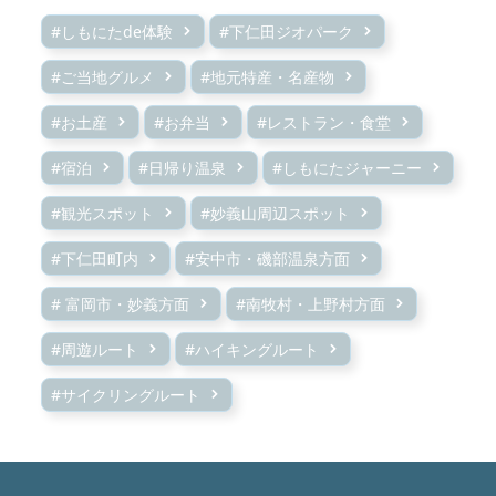
#しもにたde体験
#下仁田ジオパーク
#ご当地グルメ
#地元特産・名産物
#お土産
#お弁当
#レストラン・食堂
#宿泊
#日帰り温泉
#しもにたジャーニー
#観光スポット
#妙義山周辺スポット
#下仁田町内
#安中市・磯部温泉方面
# 富岡市・妙義方面
#南牧村・上野村方面
#周遊ルート
#ハイキングルート
#サイクリングルート