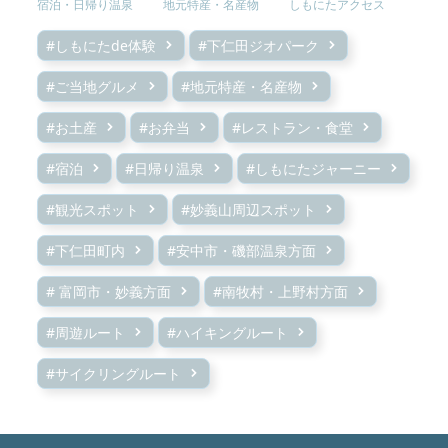
宿泊・日帰り温泉
地元特産・名産物
しもにたアクセス
#しもにたde体験
#下仁田ジオパーク
#ご当地グルメ
#地元特産・名産物
#お土産
#お弁当
#レストラン・食堂
#宿泊
#日帰り温泉
#しもにたジャーニー
#観光スポット
#妙義山周辺スポット
#下仁田町内
#安中市・磯部温泉方面
# 富岡市・妙義方面
#南牧村・上野村方面
#周遊ルート
#ハイキングルート
#サイクリングルート