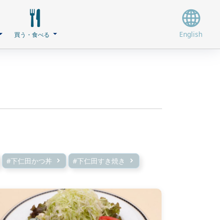
English
買う・食べる
#下仁田かつ丼
#下仁田すき焼き