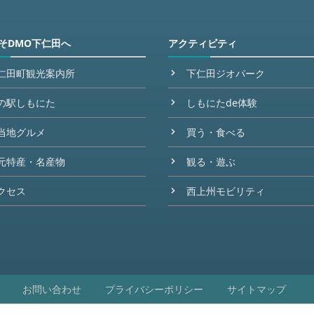
そDMO下仁田へ
アクティビティ
仁田町観光案内所
下仁田ジオパーク
の駅しもにた
しもにたde体験
当地グルメ
買う・食べる
元特産・名産物
観る・遊ぶ
クセス
西上州モビリティ
お問い合わせ
プライバシーポリシー
サイトマップ