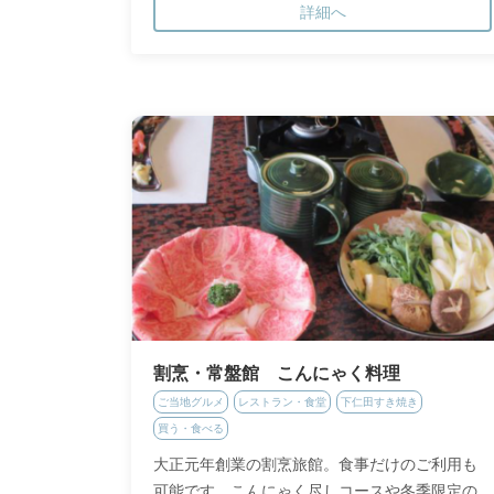
詳細へ
割烹・常盤館 こんにゃく料理
ご当地グルメ
レストラン・食堂
下仁田すき焼き
買う・食べる
大正元年創業の割烹旅館。食事だけのご利用も
可能です。こんにゃく尽しコースや冬季限定の