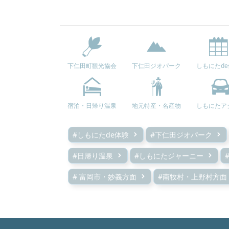
下仁田町観光協会
下仁田ジオパーク
しもにたd
宿泊・日帰り温泉
地元特産・名産物
しもにたア
#しもにたde体験
#下仁田ジオパーク
#日帰り温泉
#しもにたジャーニー
# 富岡市・妙義方面
#南牧村・上野村方面