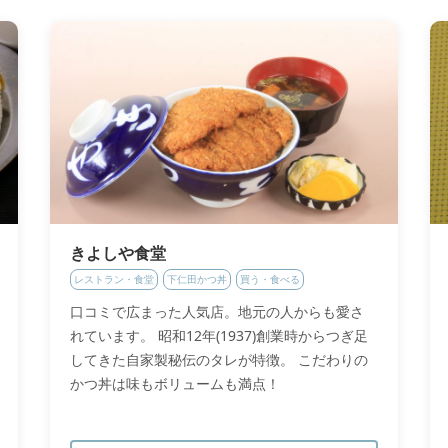
きよしや食堂
レストラン・食堂
下仁田かつ丼
買う・食べる
口コミで広まった人気店。地元の人からも愛さ
れています。 昭和12年(1937)創業時からつぎ足
してきた自家製秘伝のタレが特徴。 こだわりの
かつ丼は味もボリュームも満点！