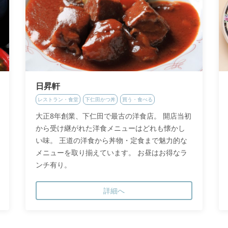
日昇軒
レストラン・食堂
下仁田かつ丼
買う・食べる
大正8年創業、下仁田で最古の洋食店。 開店当初
から受け継がれた洋食メニューはどれも懐かし
い味。 王道の洋食から丼物・定食まで魅力的な
メニューを取り揃えています。 お昼はお得なラ
ンチ有り。
詳細へ