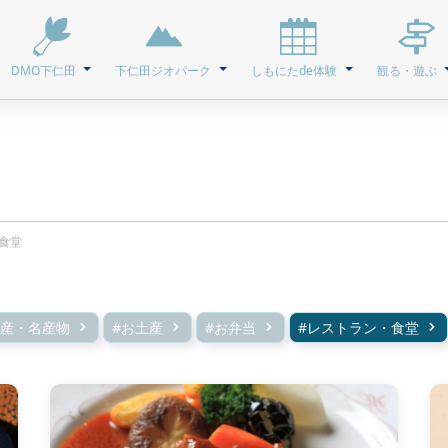
DMO下仁田
下仁田ジオパーク
しもにたde体験
観る・遊ぶ
食堂
特産・名産物
#お土産
#お弁当
#レストラン・食堂