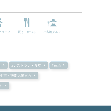
ビリティ
買う・食べる
ご当地グルメ
当
#レストラン・食堂
#宿泊
安中市・磯部温泉方面
ト