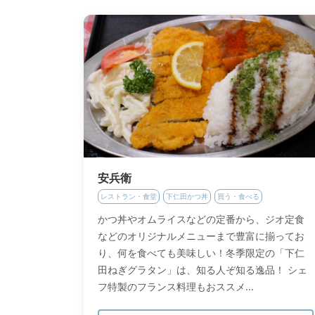
安兵衛
レストラン・食堂
下仁田かつ丼
買う・食べる
かつ丼やオムライスなどの定番から、ジオ定食
などのオリジナルメニューまで豊富に揃ってお
り、何を食べても美味しい！冬季限定の「下仁
田ねぎグラタン」は、知る人ぞ知る逸品！ シェ
フ特製のフランス料理もおススメ...