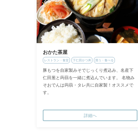
おかた茶屋
レストラン・食堂
下仁田かつ丼
買う・食べる
豚もつを自家製みそでじっくり煮込み、名産下
仁田葱と蒟蒻を一緒に煮込んでいます。 名物み
そおでんは蒟蒻・タレ共に自家製！オススメで
す。
詳細へ