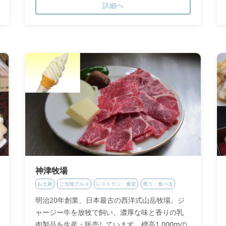
詳細へ
神津牧場
お土産
ご当地グルメ
レストラン・食堂
買う・食べる
明治20年創業、日本最古の西洋式山岳牧場。ジ
ャージー牛を放牧で飼い、濃厚な味と香りの乳
肉製品を生産・販売しています。標高1,000mの