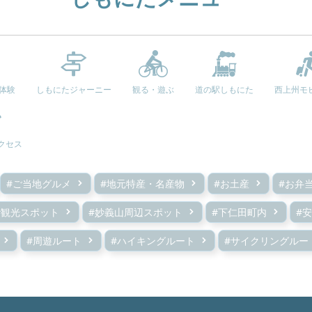
e体験
しもにたジャーニー
観る・遊ぶ
道の駅しもにた
西上州モ
クセス
#ご当地グルメ
#地元特産・名産物
#お土産
#お弁
#観光スポット
#妙義山周辺スポット
#下仁田町内
#
#周遊ルート
#ハイキングルート
#サイクリングルー